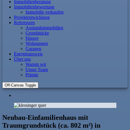
Immobilienberatung
Immobilienbewertung
Immobilie verkaufen
Projektentwicklung
Referenzen
Auslandsimmobilien
Grundstücke
Häuser
Wohnungen
Garagen
Energieausweis
Über uns
Warum wir
Unser Team
Prämie
Off-Canvas Toggle
Neubau-Einfamilienhaus mit
Traumgrundstück (ca. 802 m²) in