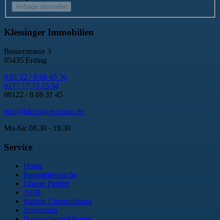
Honeypot, bitte lassen Sie dieses Feld leer
Klessinger Immobilien
Brauerstrasse 3
85435 Erding
0 81 22 / 8 68 45 36
0177 / 7 73 23 94
08122 / 8 68 31 45
info@klessinger-immo.de
Mo-Sa: 08.30 - 19.30
Service
Home
Immobiliensuche
Unsere Partner
AGB
Soziale Unterstützung
Impressum
Datenschutzerklärung