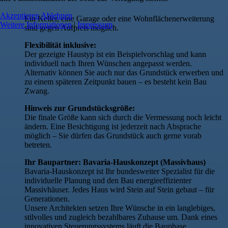
Akzeptieren
Ablehnen
Ein Keller, eine Garage oder eine Wohnflächenerweiterung
Weitere Informationen
|
Impressum
sind gegen Aufpreis möglich.
Flexibilität inklusive:
Der gezeigte Haustyp ist ein Beispielvorschlag und kann
individuell nach Ihren Wünschen angepasst werden.
Alternativ können Sie auch nur das Grundstück erwerben und
zu einem späteren Zeitpunkt bauen – es besteht kein Bau
Zwang.
Hinweis zur Grundstücksgröße:
Die finale Größe kann sich durch die Vermessung noch leicht
ändern. Eine Besichtigung ist jederzeit nach Absprache
möglich – Sie dürfen das Grundstück auch gerne vorab
betreten.
Ihr Baupartner: Bavaria-Hauskonzept (Massivhaus)
Bavaria-Hauskonzept ist Ihr bundesweiter Spezialist für die
individuelle Planung und den Bau energieeffizienter
Massivhäuser. Jedes Haus wird Stein auf Stein gebaut – für
Generationen.
Unsere Architekten setzen Ihre Wünsche in ein langlebiges,
stilvolles und zugleich bezahlbares Zuhause um. Dank eines
innovativen Steuerungssystems läuft die Bauphase