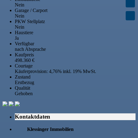
Nein
Garage / Carport
Nein
PKW Stellplatz
Nein
Haustiere
Ja
Verfügbar
nach Absprache
Kaufpreis
498.360 €
Courtage
Käuferprovision: 4,76% inkl. 19% MwSt.
Zustand
Erstbezug
Qualität
Gehoben
Kontaktdaten
Klessinger Immobilien