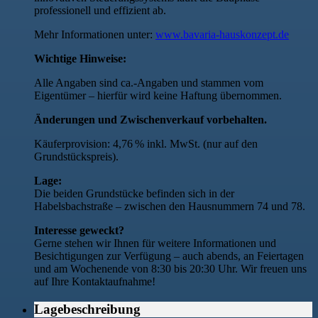
professionell und effizient ab.
Mehr Informationen unter:
www.bavaria-hauskonzept.de
Wichtige Hinweise:
Alle Angaben sind ca.-Angaben und stammen vom
Eigentümer – hierfür wird keine Haftung übernommen.
Änderungen und Zwischenverkauf vorbehalten.
Käuferprovision: 4,76 % inkl. MwSt. (nur auf den
Grundstückspreis).
Lage:
Die beiden Grundstücke befinden sich in der
Habelsbachstraße – zwischen den Hausnummern 74 und 78.
Interesse geweckt?
Gerne stehen wir Ihnen für weitere Informationen und
Besichtigungen zur Verfügung – auch abends, an Feiertagen
und am Wochenende von 8:30 bis 20:30 Uhr. Wir freuen uns
auf Ihre Kontaktaufnahme!
Lagebeschreibung