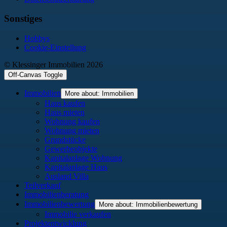
Sonstiges
Hobbys
Cookie-Einstellung
© Klessinger Immobilien 2026
Off-Canvas Toggle
Immobilien
More about: Immobilien
Haus kaufen
Haus mieten
Wohnung kaufen
Wohnung mieten
Grundstücke
Gewerbeobjekte
Kapitalanlage Wohnung
Kapitalanlage Haus
Ausland Villa
Teilverkauf
Immobilienberatung
Immobilienbewertung
More about: Immobilienbewertung
Immobilie verkaufen
Projektentwicklung