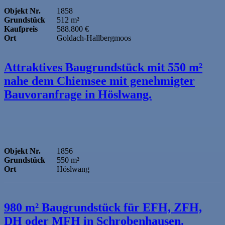
Objekt Nr.
1858
Grundstück
512 m²
Kaufpreis
588.800 €
Ort
Goldach-Hallbergmoos
Attraktives Baugrundstück mit 550 m²
nahe dem Chiemsee mit genehmigter
Bauvoranfrage in Höslwang.
Objekt Nr.
1856
Grundstück
550 m²
Ort
Höslwang
980 m² Baugrundstück für EFH, ZFH,
DH oder MFH in Schrobenhausen.