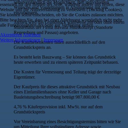
selbstverständlich die Möglichkeit, Ihre individuellen
essenziell für den Betrieb der Seite, während andere uns helfen, diese
Wünsche und Vorstellungen in Abstimmung mit uns
Website und die Nutzererfahrung zu verbessern (Tracking Cookies).
einzubringen.
Sie können selbst entscheiden, ob Sie die Cookies zulassen möchten.
Bitte beachten Sie, dass bei einer Ablehnung womöglich nicht mehr
Aktuell wird das Grundstück wahlweise mit oder ohne einem
alle Funktionalitäten der Seite zur Verfügung stehen.
Musterhaus der Firma Bavaria Hauskonzept (Standorte
Regensburg und Passau) angeboten.
Akzeptieren
Ablehnen
Weitere Informationen
|
Impressum
Die Kaufnebenkosten fallen ausschließlich auf den
Grundstückspreis an.
Es besteht kein Bauzwang – Sie können das Grundstück
heute erwerben und zu einem späteren Zeitpunkt bebauen.
Die Kosten für Vermessung und Teilung trägt der derzeitige
Eigentümer.
Der Kaufpreis für dieses attraktive Grundstück mit Neubau
eines Einfamilienhauses ohne Keller und Garage nach
Bauleistungsbeschreibung beträgt 987.800,00 €
4,76 % Käuferprovision inkl. MwSt. nur auf dem
Grundstückspreis
Vor Vereinbarung eines Besichtigungstermins bitten wir Sie
um Mitteilung Ihrer vollständigen Adresse sowie