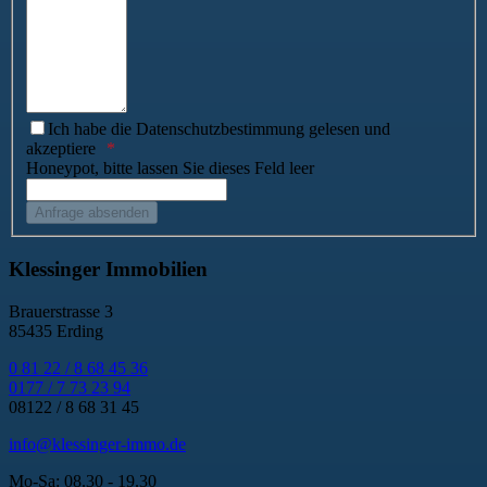
Ich habe die Datenschutzbestimmung gelesen und
akzeptiere
Honeypot, bitte lassen Sie dieses Feld leer
Klessinger Immobilien
Brauerstrasse 3
85435 Erding
0 81 22 / 8 68 45 36
0177 / 7 73 23 94
08122 / 8 68 31 45
info@klessinger-immo.de
Mo-Sa: 08.30 - 19.30