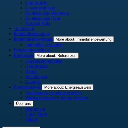
Grundstücke
Gewerbeobjekte
Kapitalanlage Wohnung
Kapitalanlage Haus
Ausland Villa
Teilverkauf
Immobilienberatung
Immobilienbewertung
More about: Immobilienbewertung
Immobilie verkaufen
Projektentwicklung
Referenzen
More about: Referenzen
Auslandsimmobilien
Grundstücke
Häuser
Wohnungen
Garagen
Energieausweis
More about: Energieausweis
Bedarfsausweis online erstellen
Verbrauchsausweis online erstellen
Über uns
Warum wir
Unser Team
Prämie