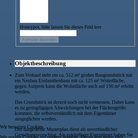
Honeypot, bitte lassen Sie dieses Feld leer
Objektbeschreibung
Zum Verkauf steht ein ca. 512 m² großes Baugrundstück mit
ein Neubau Einfamilienhaus mit ca. 125 m² Wohnfläche,
gegen Aufpreis kann die Wohnfläche auch auf 150 m² erhöht
werden.
Das Grundstück ist derzeit noch nicht vermessen. Daher kann
es zu geringfügigen Abweichungen bei der Flächengröße
kommen, die selbstverständlich mit dem Eigentümer
ausgeglichen werden.
Wir benutzen Cookies
Der dargestellte Musterplan dient als unverbindlicher
Gestaltungsvorschlag. Als zukünftiger Eigentümer haben Sie
Wir nutzen Cookies auf unserer Website. Einige von ihnen sind