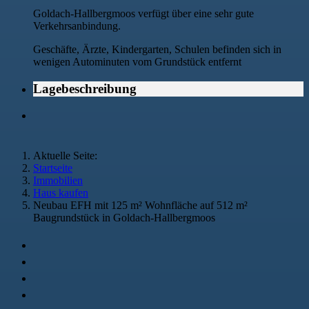
Goldach-Hallbergmoos verfügt über eine sehr gute
Verkehrsanbindung.
Geschäfte, Ärzte, Kindergarten, Schulen befinden sich in
wenigen Autominuten vom Grundstück entfernt
Lagebeschreibung
Aktuelle Seite:
Startseite
Immobilien
Haus kaufen
Neubau EFH mit 125 m² Wohnfläche auf 512 m²
Baugrundstück in Goldach-Hallbergmoos