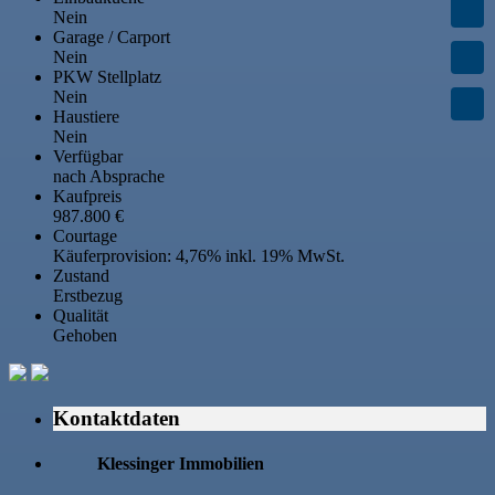
Nein
Garage / Carport
Nein
PKW Stellplatz
Nein
Haustiere
Nein
Verfügbar
nach Absprache
Kaufpreis
987.800 €
Courtage
Käuferprovision: 4,76% inkl. 19% MwSt.
Zustand
Erstbezug
Qualität
Gehoben
Kontaktdaten
Klessinger Immobilien