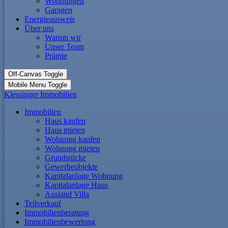
Wohnungen
Garagen
Energieausweis
Über uns
Warum wir
Unser Team
Prämie
Off-Canvas Toggle
Mobile Menu Toggle
Klessinger Immobilien
Immobilien
Haus kaufen
Haus mieten
Wohnung kaufen
Wohnung mieten
Grundstücke
Gewerbeobjekte
Kapitalanlage Wohnung
Kapitalanlage Haus
Ausland Villa
Teilverkauf
Immobilienberatung
Immobilienbewertung